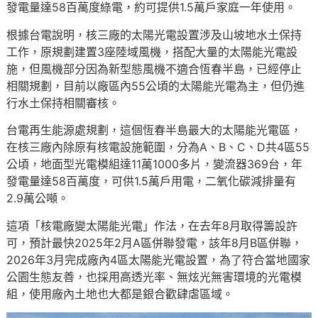
發電量達58百萬度綠電，約可提供1.5萬戶家庭一年使用。
根據台電說明，核三廠的太陽光電設置涉及山坡地水土保持
工作，原規劃建置3座陸域風機，搭配大量的太陽能光電設
施，但風機部分因為新型態風機不適合恆春半島，已經停止
相關規劃，目前以廠區內55公頃的太陽能光電為主，但仍進
行水土保持相關審核。
台電再生能源處規劃，這個恆春半島最大的太陽能光電區，
在核三廠內除原有核電設施範圍，分為A、B、C、D共4區55
公頃，地面型光電模組達11萬1000多片，變流器369台，年
發電量達58百萬度，可供1.5萬戶用電，二氧化碳減排量有
2.9萬公噸。
這項「核電廠變太陽能光電」作法，在去年8月取得籌設許
可，預計最快2025年2月A區併聯發電，該年8月B區併聯，
2026年3月完成廠內4區太陽能光電設置，為了符合當地國家
公園生態友善，也採用高透光率、無炫光無害環境的光電模
組，使用廠內土地也大都是銀合歡肆虐區域。